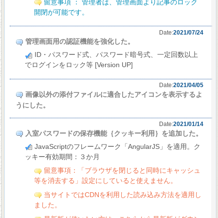
留意事項 ： 管理者は、管理画面より記事のロック
開閉が可能です。
Date:
2021/07/24
管理画面用の認証機能を強化した。
ID・パスワード式、パスワード暗号式、一定回数以上
でログインをロック等 [Version UP]
Date:
2021/04/05
画像以外の添付ファイルに適合したアイコンを表示するよ
うにした。
Date:
2021/01/14
入室パスワードの保存機能｛クッキー利用｝を追加した。
JavaScriptのフレームワーク「AngularJS」を適用。ク
ッキー有効期間：３か月
留意事項：「ブラウザを閉じると同時にキャッシュ
等を消去する」設定にしていると使えません。
当サイトではCDNを利用した読み込み方法を適用し
ました。