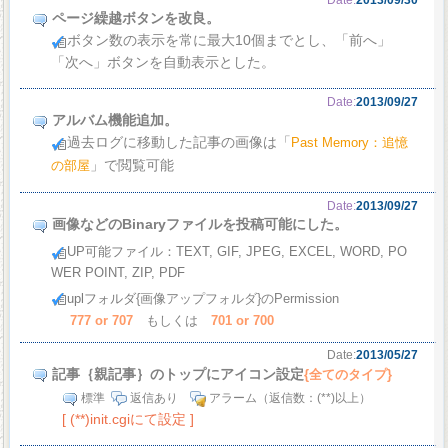
ページ繰越ボタンを改良。
ボタン数の表示を常に最大10個までとし、「前へ」
「次へ」ボタンを自動表示とした。
Date:
2013/09/27
アルバム機能追加。
過去ログに移動した記事の画像は「
Past Memory：追憶
」で閲覧可能
の部屋
Date:
2013/09/27
画像などのBinaryファイルを投稿可能にした。
UP可能ファイル：TEXT, GIF, JPEG, EXCEL, WORD, PO
WER POINT, ZIP, PDF
uplフォルダ
{画像アップフォルダ}のPermission
777 or 707
もしくは
701 or 700
Date:
2013/05/27
記事｛親記事｝のトップにアイコン設定
{全てのタイプ}
標準
返信あり
アラーム（返信数：(**)以上）
[ (**)init.cgiにて設定 ]