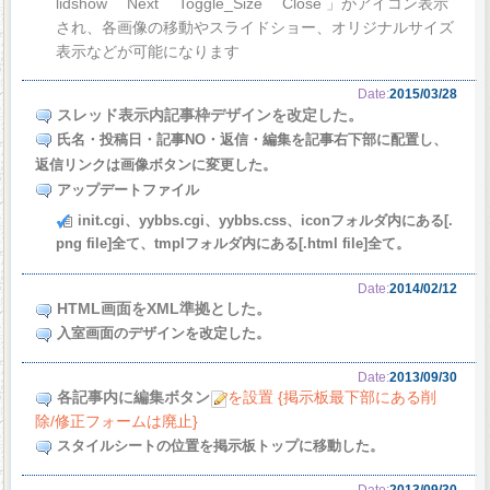
lidshow Next Toggle_Size Close 」がアイコン表示
され、各画像の移動やスライドショー、オリジナルサイズ
表示などが可能になります
Date:
2015/03/28
スレッド表示内記事枠デザインを改定した。
氏名・投稿日・記事NO・返信・編集を記事右下部に配置し、
返信リンクは画像ボタンに変更した。
アップデートファイル
init.cgi、yybbs.cgi、yybbs.css、iconフォルダ内にある[.
png file]全て、tmplフォルダ内にある[.html file]全て。
Date:
2014/02/12
HTML画面をXML準拠とした。
入室画面のデザインを改定した。
Date:
2013/09/30
各記事内に編集ボタン
を設置 {掲示板最下部にある削
除/修正フォームは廃止}
スタイルシートの位置を掲示板トップに移動した。
Date:
2013/09/30