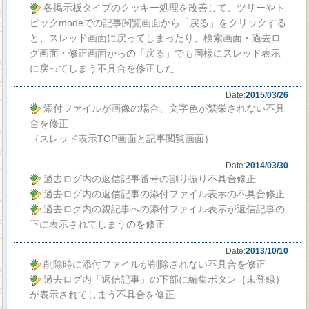
各掲示板タイプのクッキー処理を改善して、ツリーやト
ピックmodeでの記事閲覧画面から「戻る」をクリックする
と、スレッド画面に戻ってしまったり、検索画面・過去ロ
グ画面・修正画面からの「戻る」でも同様にスレッド表示
に戻ってしまう不具合を修正した
Date:
2015/03/26
添付ファイルが画像の場合、文字色が繁栄されない不具
合を修正
｛スレッド表示TOP画面と記事閲覧画面｝
Date:
2014/03/30
過去ログ内の返信記事番号の割り振り不具合修正
過去ログ内の返信記事の添付ファイル表示の不具合修正
過去ログ内の親記事への添付ファイル表示が返信記事の
下に表示されてしまうのを修正
Date:
2013/10/10
削除時に添付ファイルが削除されない不具合を修正
過去ログ内「返信記事」の下部に編集ボタン｛未登録｝
が表示されてしまう不具合を修正