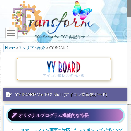
"CGI Script for PC" 再配布サイト
Home
>
スクリプト紹介
>YY-BOARD
- アイコン型レス式掲示板 -
YY-BOARD Ver.10.2 Multi (アイコン式返信ボード)
オリジナルプログラム機能的な特長
スマートフォン画面に対応したレスポンシブデザインで