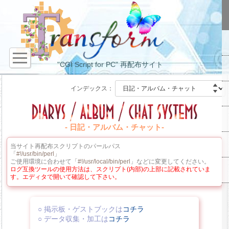
"CGI Script for PC" 再配布サイト
インデックス：
- 日記・アルバム・チャット-
当サイト再配布スクリプトのパールパス
「
#!/usr/bin/perl
」
ご使用環境に合わせて「
#!/usr/local/bin/perl
」などに変更してください。
ログ互換ツールの使用方法は、スクリプト(内部)の上部に記載されていま
す。エディタで開いて確認して下さい。
○ 掲示板・ゲストブックは
コチラ
○ データ収集・加工は
コチラ